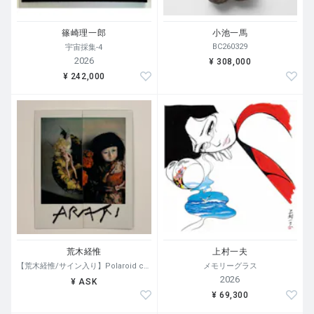
篠崎理一郎
小池一馬
BC260329
宇宙採集-4
2026
¥ 308,000
¥ 242,000
荒木経惟
上村一夫
【荒木経惟/サイン入り】Polaroid collage
メモリーグラス
2026
¥ ASK
¥ 69,300