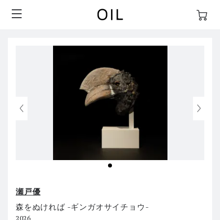
瀬戸優
森をぬければ -ギンガオサイチョウ-
2026