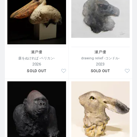
瀬戸優
瀬戸優
森をぬければ -ペリカン-
drawing relief -コンドル-
2026
2023
SOLD OUT
SOLD OUT