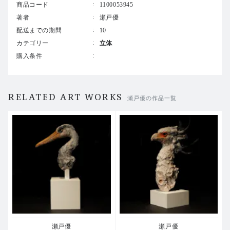
商品コード
1100053945
著者
瀬戸優
配送までの期間
10
カテゴリー
立体
購入条件
RELATED ART WORKS
瀬戸優の作品一覧
瀬戸優
瀬戸優