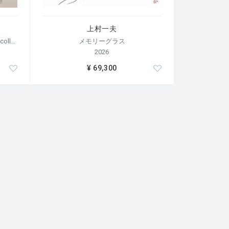
上村一夫
【荒木経惟/サイン入り】Polaroid collage
メモリーグラス
2026
¥ 69,300