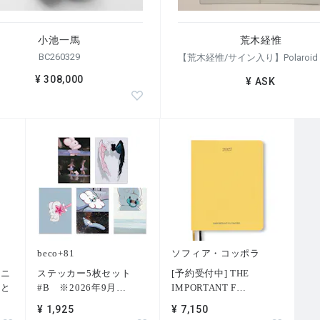
小池一馬
荒木経惟
BC260329
¥ 308,000
¥ ASK
beco+81
ソフィア・コッポラ
トニ
ステッカー5枚セット
[予約受付中] THE
術と
#B ※2026年9月
…
IMPORTANT F
…
¥ 1,925
¥ 7,150