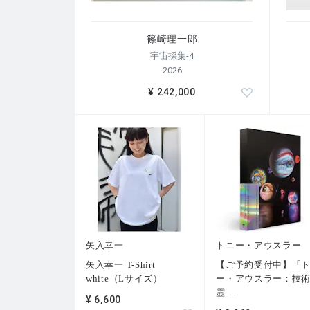
篠崎理一郎
宇宙採集-4
2026
¥ 242,000
矢入幸一
トニー・アウスラー
矢入幸一 T-Shirt
【ご予約受付中】「
white（Lサイズ）
ー・アウスラー：技
霊
…
¥ 6,600