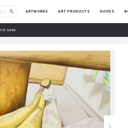
ARTWORKS
ART PRODUCTS
GOODS
B
and-seek