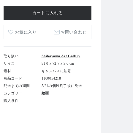
お気に入り
お問い合わせ
取り扱い
Shibayama Art Gallery
サイズ
91.0 x 72.7 x 3.0 cm
素材
キャンバスに油彩
商品コード
1100054218
配送までの期間
5/21の個展終了後に発送
カテゴリー
絵画
購入条件