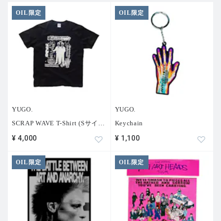
OIL限定
OIL限定
YUGO.
YUGO.
SCRAP WAVE T-Shirt (Sサイ
…
Keychain
¥ 4,000
¥ 1,100
OIL限定
OIL限定