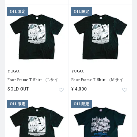
OIL限定
OIL限定
YUGO.
YUGO.
Four Frame T-Shirt （Lサイ
…
Four Frame T-Shirt （Mサイ
…
SOLD OUT
¥ 4,000
OIL限定
OIL限定