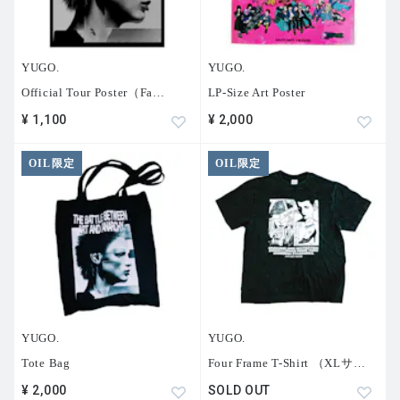
YUGO.
YUGO.
Official Tour Poster（Fa
…
LP-Size Art Poster
¥ 1,100
¥ 2,000
OIL限定
OIL限定
YUGO.
YUGO.
Tote Bag
Four Frame T-Shirt （XLサ
…
¥ 2,000
SOLD OUT