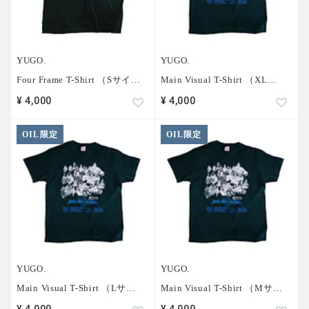
YUGO.
YUGO.
Four Frame T-Shirt （Sサイ
…
Main Visual T-Shirt （XL
…
¥ 4,000
¥ 4,000
OIL限定
OIL限定
YUGO.
YUGO.
Main Visual T-Shirt （Lサ
…
Main Visual T-Shirt （Mサ
…