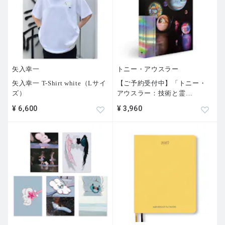
矢入幸一
トニー・アウスラー
矢入幸一 T-Shirt white（Lサイ
【ご予約受付中】「トニー・
ズ）
アウスラー：技術と霊
…
¥ 6,600
¥ 3,960