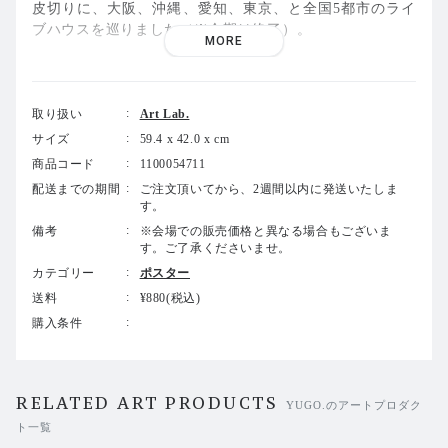
皮切りに、大阪、沖縄、愛知、東京、と全国5都市のライ
ブハウスを巡りました（※会期は終了）。
MORE
---------------------------------------------------------------
「YUGO. presents ANTI ART HEADS / TOUR 2026」
取り扱い
Art Lab.
3月15日/ 札幌近松
サイズ
59.4 x 42.0 x cm
w.o.d. × No Buses
商品コード
1100054711
3月30日/ 心斎橋JANUS
配送までの期間
ご注文頂いてから、2週間以内に発送いたしま
す。
Hedigan’s × luv
備考
※会場での販売価格と異なる場合もございま
す。ご了承くださいませ。
4月5日/ 那覇Output
NIKO NIKO TAN TAN × HOME
カテゴリー
ポスター
送料
¥880(税込)
5月1日 / 今池Bottom Line
購入条件
FCO. ×ドミコ
5月21日 / 恵比寿LIQUIDROOM
go!go!vanillas × ブランデー戦記
RELATED ART PRODUCTS
YUGO.のアートプロダク
ト一覧