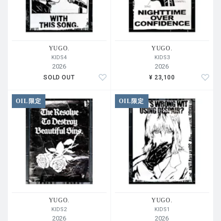
YUGO.
YUGO.
KIDS4
KIDS3
2026
2026
SOLD OUT
¥ 23,100
OIL限定
OIL限定
YUGO.
YUGO.
KIDS2
KIDS1
2026
2026