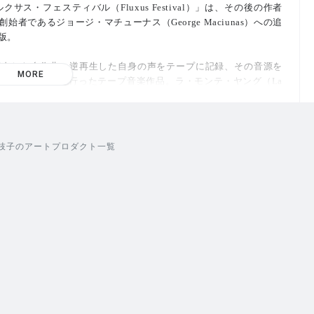
ス・フェスティバル（Fluxus Festival）」は、その後の作者
であるジョージ・マチューナス（George Maciunas）への追
版。
演奏した自作曲、逆再生した自身の声をテープに記録、その音源を
MORE
と合成／編集を行ったテープ音楽作品。ラ・モンテ・ヤング（La
azeela）、エリック・アンダーセン（Eric Andersen）、ウィレム・
リードマン（Ken Friedman）らフルクサスの重要作家らの声も使用、テ
り込んだ、作者の音源の中でも特殊な位置付けとなる作品。
枝子のアートプロダクト一覧
会場で撮影された当時の写真資料やスコアを掲載した、A4サイズ
）。
LP版はDLコードが付属。
lasi）が担当。
アーカイブブック 出版プロジェクトの第2巻「KIYOSATO MUS
: FLUXUS AND ITS SURROUNDINGS」に掲載された作品であり、今回
escope」協力）「サウンドアーカイヴ II」としてもクレジットされ