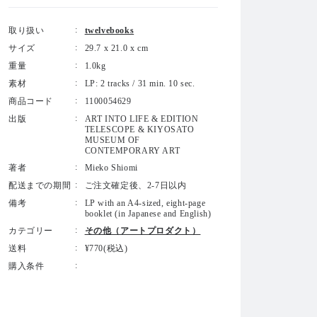
取り扱い
twelvebooks
サイズ
29.7 x 21.0 x cm
重量
1.0kg
素材
LP: 2 tracks / 31 min. 10 sec.
商品コード
1100054629
出版
ART INTO LIFE & EDITION
TELESCOPE & KIYOSATO
MUSEUM OF
CONTEMPORARY ART
著者
Mieko Shiomi
配送までの期間
ご注文確定後、2-7日以内
備考
LP with an A4-sized, eight-page
booklet (in Japanese and English)
カテゴリー
その他（アートプロダクト）
送料
¥770(税込)
購入条件