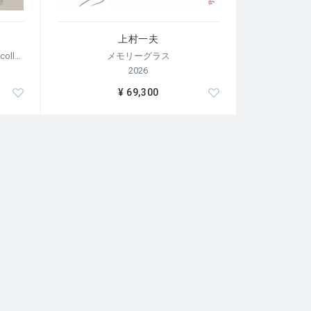
上村一夫
【荒木経惟/サイン入り】Polaroid collage
メモリーグラス
2026
¥ 69,300