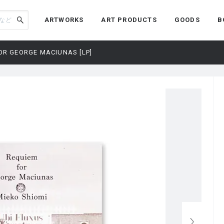
ARTWORKS
ART PRODUCTS
GOODS
B
OR GEORGE MACIUNAS [LP]