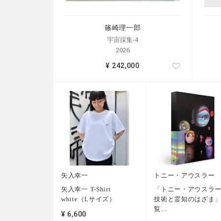
篠崎理一郎
宇宙採集-4
2026
¥ 242,000
矢入幸一
トニー・アウスラー
矢入幸一 T-Shirt
「トニー・アウスラ
white（Lサイズ）
技術と霊知のはざま
覧
…
¥ 6,600