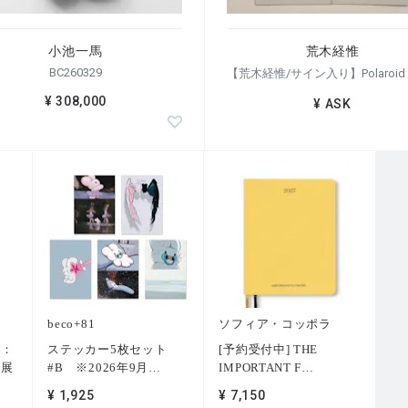
小池一馬
荒木経惟
BC260329
¥ 308,000
¥ ASK
beco+81
ソフィア・コッポラ
ー：
ステッカー5枚セット
[予約受付中] THE
」展
#B ※2026年9月
…
IMPORTANT F
…
¥ 1,925
¥ 7,150