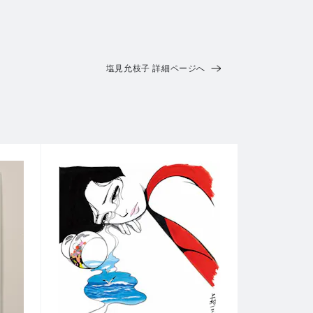
塩見允枝子 詳細ページへ