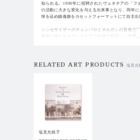
知られる。1990年に招聘されたヴェネチアの「フルクサ
の活動に大きな変化を与える出来事となり、同年に創始者
悼を込め鎮魂曲をカセットフォーマットにて自主出
シンセサイザーのチェンバロとオルガンの音色で
業者に持ち込みヴェネチアの会場で録音した環境音
Monte Young）、マリアン・ザジーラ（Marian Z
ドゥ・リダー（Willem de Ridder）、ケン・フ
ープの特性を利用しユニークなアイデアと構造を盛
RELATED ART PRODUCTS
塩見允
作者が本再発版の為に書き下ろした新たな解説文、
の全8ページブックレット付き（日本語／英語併記
マスタリングはジュゼッペ・イエラシ（Giuseppe Ie
なお、本作のオリジナルカセットは、清里現代美術館 
EUM OF CONTEMPORARY ART. ARCHIVE Ⅱ
の復刻音源は関連プロジェクトである（「NPO Tel
ます。
塩見允枝子
トラックリスト：