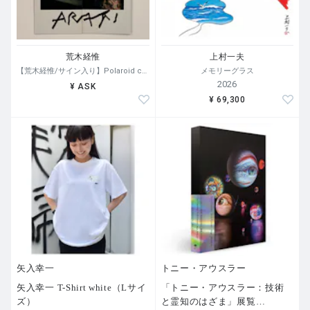
荒木経惟
上村一夫
【荒木経惟/サイン入り】Polaroid collage
メモリーグラス
2026
¥ ASK
¥ 69,300
矢入幸一
トニー・アウスラー
矢入幸一 T-Shirt white（Lサイ
「トニー・アウスラー：技術
ズ）
と霊知のはざま」展覧
…