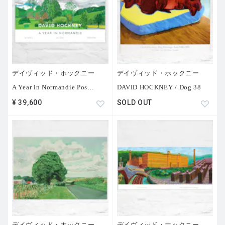
で、1960年代のロンドンのポップアートシーンの中心的存
在デイヴィッド・ホックニー（1937年生まれ）による作品
です。
1964年、当時27歳だったデイヴィッド・ホックニーは、
イギリスから陽光あふれるカリフォルニアに移り住み、ア
デイヴィッド・ホックニー
デイヴィッド・ホックニー
メリカ西海岸の環境に刺激を受けた彼は、ピンク、ライト
A Year in Normandie Pos
…
DAVID HOCKNEY / Dog 38
ブルー、ライトグリーンの繊細な色合いで、プールの絵を
¥ 39,600
SOLD OUT
数多く描きました。
デイヴィッド・ホックニーの、暮らしに寄り添うような自
然で何気ないものをモチーフにしたアートは、世界中の
人々に広く愛されています。
デイヴィッド・ホックニー
デイヴィッド・ホックニー