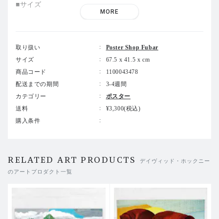
■サイズ
MORE
41.5 x 67.5(cm)
■コンディション
取り扱い
Poster Shop Fubar
新品
サイズ
67.5 x 41.5 x cm
商品コード
1100043478
■フレーム
配送までの期間
3-4週間
額装済みの状態でお届けいたします。
カテゴリー
ポスター
送料
¥3,300(税込)
ブラックウッドフレームをおすすめしております。
購入条件
その他フレームをご希望の場合は【ホワイトウッド】・
【ナチュラルウッド】・【ブラウンウッド】の中からお選
びください。
RELATED ART PRODUCTS
デイヴィッド・ホックニー
(ご注文時にご指定がない場合はブラックウッドフレーム
のアートプロダクト一覧
にて額装しお届けいたします）
20世紀のイギリスで最も影響力のあるアーティストの一人