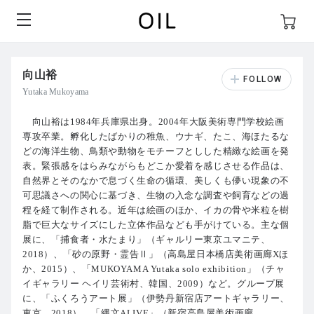
向山裕
Yutaka Mukoyama
向山裕は1984年兵庫県出身。2004年大阪美術専門学校絵画
専攻卒業。孵化したばかりの稚魚、ウナギ、たこ、海ほたるな
どの海洋生物、鳥類や動物をモチーフとしした精緻な絵画を発
表。緊張感をはらみながらもどこか愛着を感じさせる作品は、
自然界とそのなかで息づく生命の循環、美しくも儚い現象の不
可思議さへの関心に基づき、生物の入念な調査や飼育などの過
程を経て制作される。近年は絵画のほか、イカの骨や米粒を樹
脂で巨大なサイズにした立体作品なども手がけている。主な個
展に、「捕食者・水たまり」（ギャルリー東京ユマニテ、
2018）、「砂の原野・霊告Ⅱ」（高島屋日本橋店美術画廊Xほ
か、2015）、「MUKOYAMA Yutaka solo exhibition」（チャ
イギャラリー ヘイリ芸術村、韓国、2009）など。グループ展
に、「ふくろうアート展」（伊勢丹新宿店アートギャラリー、
東京、2018）、「縄文ALIVE」（新宿高島屋美術画廊、