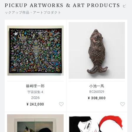
z Purnell）、マッケンジー・ワーク（McKenzie Wark）、
PICKUP ARTWORKS & ART PRODUCTS
ピ
レネ・マティッチ（Rene Matić）とアジャム・X（Ajamu
ックアップ作品・アートプロダクト
X）、ジャック・パーレット（Jack Parlett）、タヴィア・
ニョンゴ（Tavia Nyong’o）、アダム・ズミス（Adam Zmi
th）、シータ・バラニ（Sita Balani）とスニル・グプタ
（Sunil Gupta）、アリエル・ゴールドバーグ（Ariel Gold
berg）、スウェットマザー（Sweatmother）、アサ・セレ
シン（Asa Seresin）、レガシー・ラッセル（Legacy Russe
ll）とトルマリン（Tourmaline）によるエッセイおよび対
談を収録。
篠崎理一郎
小池一馬
BC260329
宇宙採集-4
2026
¥ 308,000
¥ 242,000