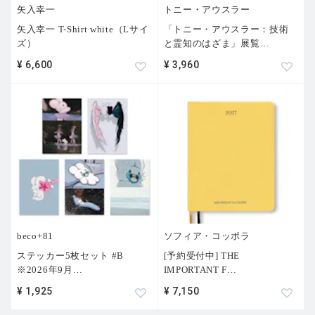
矢入幸一
トニー・アウスラー
矢入幸一 T-Shirt white（Lサイ
「トニー・アウスラー：技術
ズ）
と霊知のはざま」展覧
…
¥ 6,600
¥ 3,960
beco+81
ソフィア・コッポラ
ステッカー5枚セット #B
[予約受付中] THE
※2026年9月
…
IMPORTANT F
…
¥ 1,925
¥ 7,150