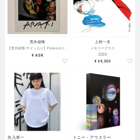
荒木経惟
上村一夫
【荒木経惟/サイン入り】Polaroid collage
メモリーグラス
2026
¥ ASK
¥ 69,300
矢入幸一
トニー・アウスラー