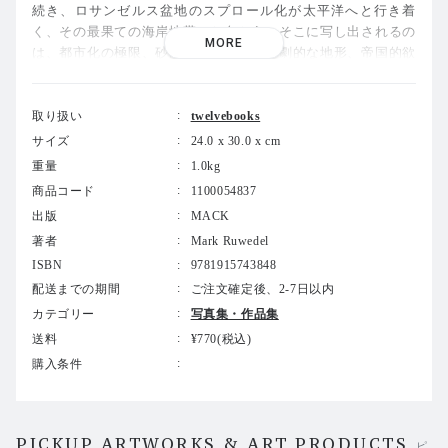
続き、ロサンゼルス盆地のスプロール化が太平洋へと行き着
く、その最果ての海岸地帯へと向かう。そこに写し出されるの
MORE
は、都市化の極限、砂漠と海が織りなす劇的な地形、帝国的欲
望の果てしなさ、さらには近年この地域を火災によって荒廃さ
せている気候条件の連鎖など、さまざまな極限の様相である。
取り扱い
twelvebooks
マリブ北方のポイント・マグーから、オレンジ郡のボル
サイズ
24.0 x 30.0 x cm
サ・チカ湿地帯まで、およそ100マイルにおよぶ沿岸のル
重量
1.0kg
ートをたどりながら、作者は、人間による長年の介入の痕
商品コード
1100054837
跡と、それに抗する自然や時間の力が複雑に絡み合う風景
出版
MACK
を観察する。大判カメラで記録されたモノクロ写真は、19
世紀の写真家兼地図製作者たちを想起させる一方で、彼ら
著者
Mark Ruwedel
の測量行為に内在していた分類学的な確実性や政治性を問
ISBN
9781915743848
い直している。
配送までの期間
ご注文確定後、2-7日以内
カテゴリー
写真集・作品集
第二巻となる本書において、作者はこの壮大なプロジェク
送料
¥770(税込)
トをさらに開かれた複雑性へと推し進める。繊細かつ精密
購入条件
な視線によって土地を捉えながら、その全体像の捉えがた
さをも浮かび上がらせている。
ロンドンの「ヴィクトリア・アンド・アルバート博物館
PICKUP ARTWORKS & ART PRODUCTS
ピ