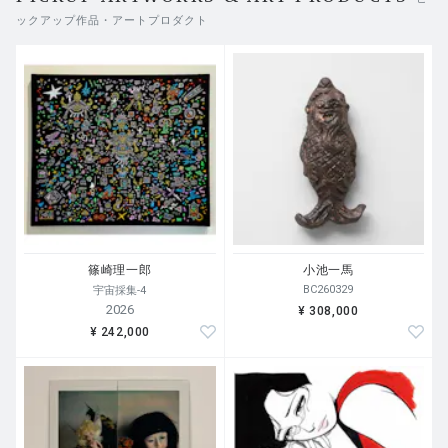
（Victoria and Albert Museum / V&A）」写真部門責任
ックアップ作品・アートプロダクト
者、ダンカン・フォーブス（Duncan Forbes）によるエッ
セイを収録。
篠崎理一郎
小池一馬
BC260329
宇宙採集-4
2026
¥ 308,000
¥ 242,000