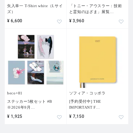
矢入幸一 T-Shirt white（Lサイ
「トニー・アウスラー：技術
ズ）
と霊知のはざま」展覧
…
¥ 6,600
¥ 3,960
beco+81
ソフィア・コッポラ
ステッカー5枚セット #B
[予約受付中] THE
※2026年9月
…
IMPORTANT F
…
¥ 1,925
¥ 7,150