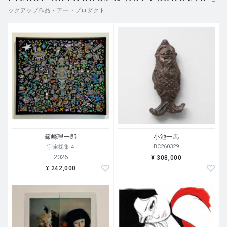
的な考察として、作者の重要な仕事の到達点を示してい
ックアップ作品・アートプロダクト
る。
篠崎理一郎
小池一馬
BC260329
宇宙採集-4
2026
¥ 308,000
¥ 242,000