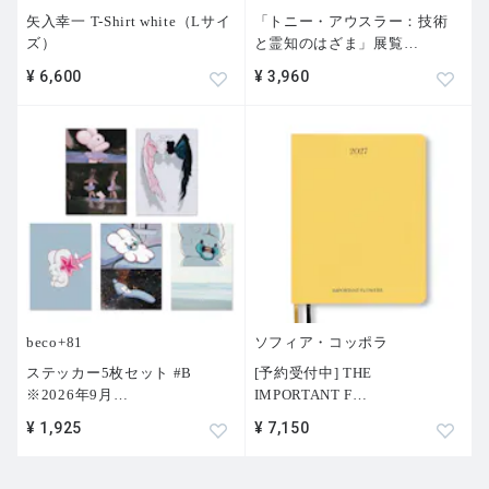
矢入幸一 T-Shirt white（Lサイ
「トニー・アウスラー：技術
ズ）
と霊知のはざま」展覧
…
¥ 6,600
¥ 3,960
beco+81
ソフィア・コッポラ
ステッカー5枚セット #B
[予約受付中] THE
※2026年9月
…
IMPORTANT F
…
¥ 1,925
¥ 7,150