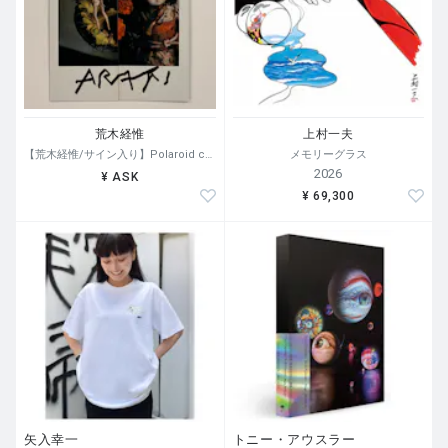
荒木経惟
上村一夫
【荒木経惟/サイン入り】Polaroid collage
メモリーグラス
2026
¥ ASK
¥ 69,300
矢入幸一
トニー・アウスラー