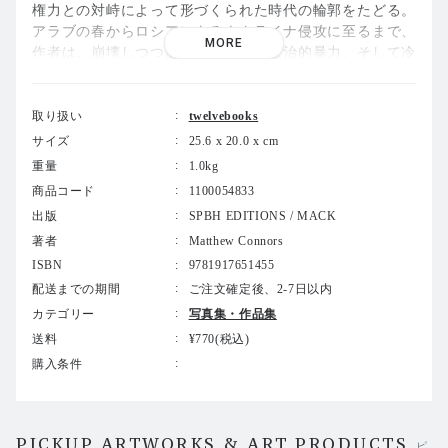
権力との対峙によって形づくられた時代の輪郭をたどる。
アラブの春からロシアによるウクライナ侵攻に至るまで、
MORE
作者は、崩壊しつつある社会契約、政治的暴力、そして冷
戦の残響が今なお影を落とす世界的動乱の現場を記録して
きた。
取り扱い
twelvebooks
2013年から2025年にかけて撮影された写真を収録する本
サイズ
25.6 x 20.0 x cm
書は、「
General Assembly
」（2013年）、「
Fire in Cair
重量
1.0kg
o
」（2015年）に続く三部作の完結編として位置づけられ
商品コード
1100054833
ている。権力、抵抗、そして民主主義という理念の脆さに
出版
SPBH EDITIONS / MACK
ついて思索を重ねながら、作者の視線は地政学的現実と親
密な日常とのあいだを往還する。そこには、歴史の最前線
著者
Matthew Connors
のみならず、日々の生活の織物のなかに潜む不安や緊張が
ISBN
9781917651455
映し出されている。対立と不確実性に覆われた世界であり
配送までの期間
ご注文確定後、2-7日以内
ながら、その風景は同時に、美しさと脅威、そして避けが
カテゴリー
写真集・作品集
たい帰結を帯びている。
送料
¥770(税込)
購入条件
作者は、この長期的な観察の蓄積を、ひとつの静かなシー
クエンスへと凝縮することで、イメージはいかにして断絶
と持続の証言となりうるのかを問いかける。本書は、個人
の経験を形づくる政治的力学と、生存、主権をめぐる抒情
PICKUP ARTWORKS & ART PRODUCTS
ピ