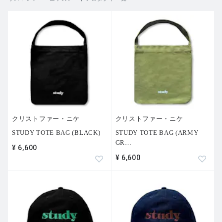
長年にわたりファッションの見え方そのものを形づくって
きたカミラ・ニッカーソンは、その最初の瞬間へと立ち返
る。本号では、クリエイティブ・ディレクター交代期とい
う、ファッションにとって構造的に重要な瞬間である現代
において、今シーズンに就任した各メゾンの新クリエイテ
ィブ・ディレクターたちが制作したトワルを用いて構成さ
れている。トワルとは、スケッチの後に現れる最初の身体
であり、未来の衣服の輪郭となる存在である。無装飾で淡
い色調の硬質なコットンによって作られたそれらは、制作
途上にある衣服のあらゆる可能性を内包している。
各メゾンから託された始まりを、ニッカーソンは生々しさ
クリストファー・ニケ
クリストファー・ニケ
と意図性を併せ持つ造形へと変換した。未完成のフォルム
STUDY TOTE BAG (BLACK)
STUDY TOTE BAG (ARMY
からパンクの気配を帯びたワードローブを構築し、モデル
GR
…
¥ 6,600
のチャーリー・ジョーンズ（Charlie Jones）が身にまと
¥ 6,600
い、ロンドンを拠点に活躍するフォトグラファー、マー
ク・キーン（Mark Kean）が撮影することで、存在感と想
像力が交差するイメージが立ち上がる。
そこに現れるのは、ほとんど存在していないかのような、
きわめて脆弱な段階にあるファッションであり、だからこ
そ強く引き寄せられるものでもある。これらのイメージ