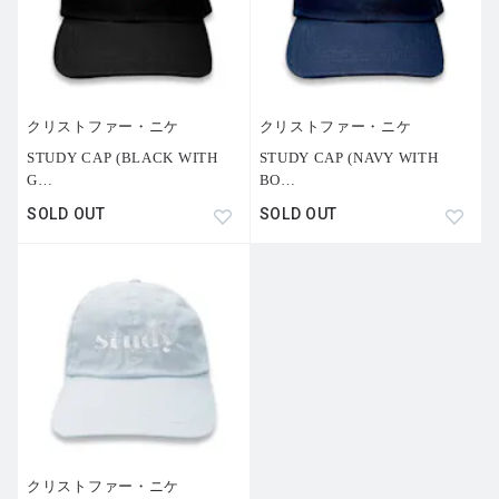
は、リサーチであると同時に、一つの結論のようにも映
る。ファッションであり、ポートレートでもある写真群
は、単体として自立しながら、アイデアが現実へとゆっく
り形を成していく過程へと視線を引き戻していく。
クリストファー・ニケ
クリストファー・ニケ
メイン・ポートフォリオがファッションの構造に焦点を当
STUDY CAP (BLACK WITH
STUDY CAP (NAVY WITH
てる一方、インサートページではより即時的な体験へと視
G
…
BO
…
点が移る。フォトグラファー、ブルース・ウェーバー（Br
uce Weber）のレンズを通して捉えられた、ブランド、
SOLD OUT
SOLD OUT
「セリーヌ（Celine）」におけるマイケル・ライダー（Mi
chael Rider）による初のコレクションである。
この撮影でウェーバーは、緩やかに集まったティーンエイ
ジャーたちに自由な振る舞いを委ねた。彼らは好みの服を
選び、自分自身のワードローブと組み合わせ、指示を受け
ることなく独自の服の言語を編み上げていく。ポートフォ
リオは、そうした空気感の記録となっている。若さの高
揚、気負いのない自信、着飾ることの素朴な喜び。街を漂
い、互いを見つけ、行き先を定めることなく、時間が静か
に流れていく様子が捉えられている。
クリストファー・ニケ