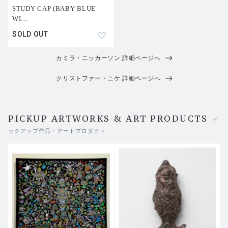
コントリビューター：マーク・キーン（Mark Kean）、カ
STUDY CAP (BABY BLUE
ミラ・ニッカーソン（Camilla Nickerson）、レネ・リカー
WI
…
ル（Rene Ricard）、ブルース・ウェーバー（Bruce Webe
SOLD OUT
r）
カミラ・ニッカーソン 詳細ページへ
※ 本書は製作プロセス、紙の性質上、カバーの角部分に
軽度のダメージがある可能性がございます。予めご了承く
クリストファー・ニケ 詳細ページへ
ださい。
PICKUP ARTWORKS & ART PRODUCTS
ピ
ックアップ作品・アートプロダクト