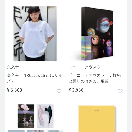
矢入幸一
トニー・アウスラー
矢入幸一 T-Shirt white（Lサイ
「トニー・アウスラー：技術
ズ）
と霊知のはざま」展覧
…
¥ 6,600
¥ 3,960