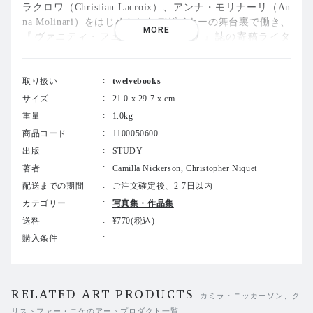
ラクロワ（Christian Lacroix）、アンナ・モリナーリ（An
na Molinari）をはじめとしたデザイナーの舞台裏で働き、
MORE
『
ヴァニティ・フェア（Vanity Fair）
』誌の寄稿ライタ
ー、『
エル・フランス（ELLE France）
』誌のエディタ
ー、『
セルフ・サービス（Self Service）
』誌のスタイリス
トを務めた経験を持つ。
取り扱い
twelvebooks
サイズ
21.0 x 29.7 x cm
アートディレクションは「Rupert Smyth Studio」が手がけ
重量
1.0kg
る。ファッション、アート、本を愛する人たちのコレクタ
商品コード
1100050600
ーズアイテムとして毎号異なるデザインで企画されてい
出版
STUDY
る。
著者
Camilla Nickerson, Christopher Niquet
第13号は、イギリス人ファッションエディターでスタイリ
配送までの期間
ご注文確定後、2-7日以内
スト、カミラ・ニッカーソン（Camilla Nickerson）を特集
カテゴリー
写真集・作品集
する。
送料
¥770(税込)
購入条件
本号は、生成と消失が同時に起こるかのようなファッショ
ンの状態を見つめる一冊である。メイン・ポートフォリオ
が向かうのは、衣服がまだ「かたち」になる以前、アイデ
アとしてのみ存在する起点の場所だ。
RELATED ART PRODUCTS
カミラ・ニッカーソン、ク
リストファー・ニケのアートプロダクト一覧