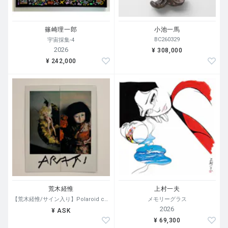
篠崎理一郎
小池一馬
BC260329
宇宙採集-4
2026
¥ 308,000
¥ 242,000
荒木経惟
上村一夫
【荒木経惟/サイン入り】Polaroid collage
メモリーグラス
2026
¥ ASK
¥ 69,300