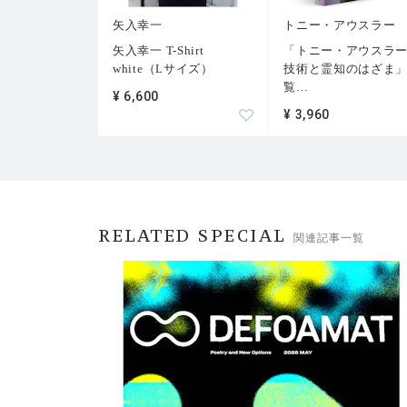
矢入幸一
トニー・アウスラー
矢入幸一 T-Shirt
「トニー・アウスラ
white（Lサイズ）
技術と霊知のはざま
覧
…
¥ 6,600
¥ 3,960
RELATED SPECIAL
関連記事一覧