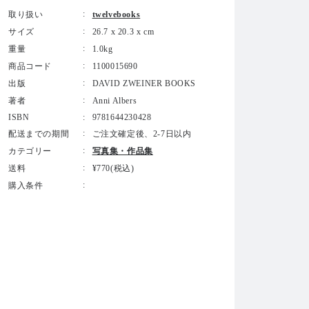
取り扱い
twelvebooks
サイズ
26.7 x 20.3 x cm
重量
1.0kg
商品コード
1100015690
出版
DAVID ZWEINER BOOKS
著者
Anni Albers
ISBN
9781644230428
配送までの期間
ご注文確定後、2-7日以内
カテゴリー
写真集・作品集
送料
¥770(税込)
購入条件