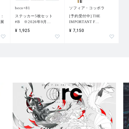
beco+81
ソフィア・コッポラ
ー：
ステッカー5枚セット
[予約受付中] THE
」展
#B ※2026年9月
…
IMPORTANT F
…
¥ 1,925
¥ 7,150