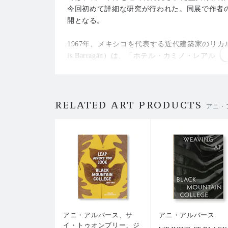
今回初めて詳細な研究が行われた。同展で作者
開となる。
1967年、メキシコを代表する近代建築家のリカルド・
is Barragán）は、「ホテル・カミノ・レアル（H
クトに伴い、作者に作品制作を依頼した。翌年
ンアメリカの芸術と文化の影響が色濃く反映さ
紹介する本書は、1933年に作者がアメリカに
RELATED ART PRODUCTS
物、紙を使用した様々な作品などが収録されて
アニ・
に組み合わせ、様々なスケールで制作してきた
を工芸品から美術品として認知されることに大
術作品として取り入れ、同時に大量生産できる
求心を、この一冊で感じ取ることができる。
展覧会のキュレーターを務めた美術史家であり「ジョセフ＆
ndation）」のチーフ・キュレーターであるブレンダ
ける工芸と織物を専門とするタイ・スミス（T'ai
アニ・アルバース、サ
アニ・アルバース
イ・トゥオンブリー、ジ