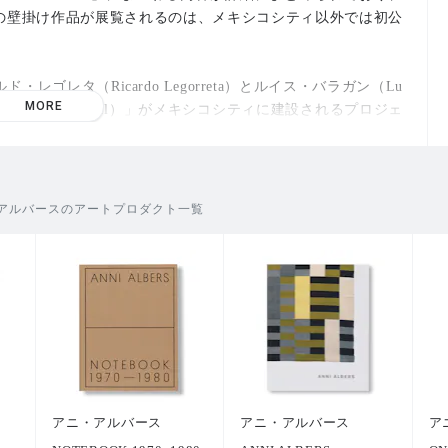
の壁掛け作品が展覧されるのは、メキシコシティ以外では初公
レゴレタ（Ricardo Legorreta）とルイス・バラガン（Lu
MORE
otel Camino Real）」がメキシコシティに建設されるプロジェ
、「
Camino Real
」が完成し、その素晴らしい仕上がりはラテ
れていた。「多角的な実践」として作者のテキスタイル作品を
移住したのちに制作した革新的な作品として、この壁掛けや、織
いる。同時にこの作品群から、作者が異なる素材や技法を見事
アルバースのアートプロダクト一覧
その高い能力を見て取れる。作者は、テキスタイルの位置付け
きな影響を与えた人物でもあるが、テキスタイルを先駆的に芸
デザインとしても関心を持ち続けたその文脈とモチーフへの探
アニ・アルバース財団（Josef and Anni Albers Fou
・ダニロヴィッツ（Brenda Danilowitz）、バウハウスにお
 Smith）によるテキストも収録。
アニ・アルバース
アニ・アルバース
ア