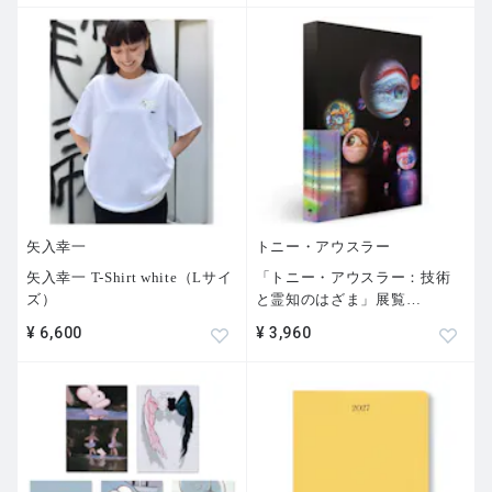
矢入幸一
トニー・アウスラー
矢入幸一 T-Shirt white（Lサイ
「トニー・アウスラー：技術
ズ）
と霊知のはざま」展覧
…
¥ 6,600
¥ 3,960