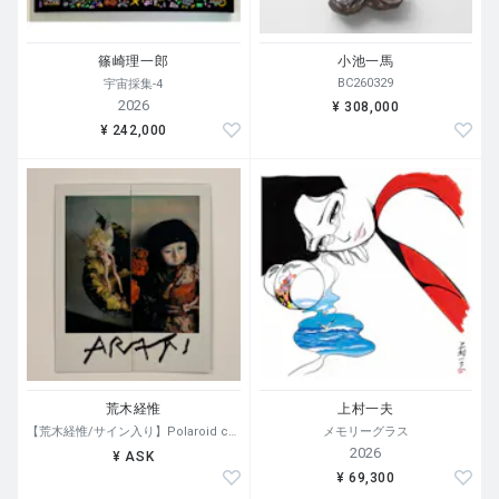
篠崎理一郎
小池一馬
BC260329
宇宙採集-4
2026
¥ 308,000
¥ 242,000
荒木経惟
上村一夫
【荒木経惟/サイン入り】Polaroid collage
メモリーグラス
2026
¥ ASK
¥ 69,300