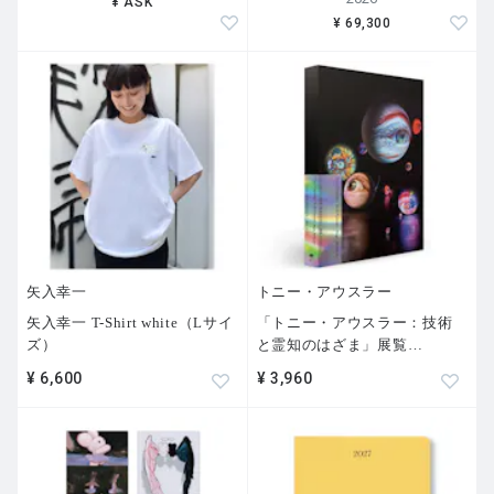
¥ ASK
¥ 69,300
矢入幸一
トニー・アウスラー
矢入幸一 T-Shirt white（Lサイ
「トニー・アウスラー：技術
ズ）
と霊知のはざま」展覧
…
¥ 6,600
¥ 3,960