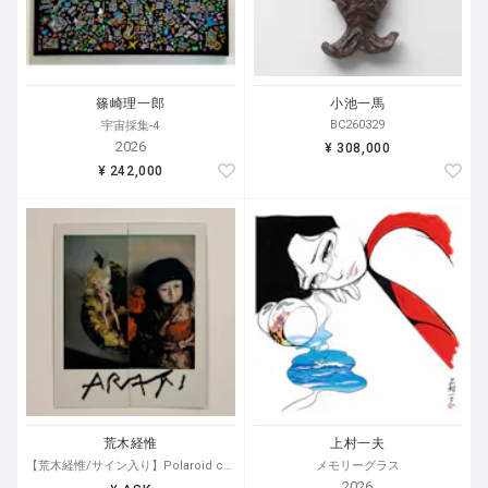
篠崎理一郎
小池一馬
BC260329
宇宙採集-4
2026
¥ 308,000
¥ 242,000
荒木経惟
上村一夫
【荒木経惟/サイン入り】Polaroid collage
メモリーグラス
2026