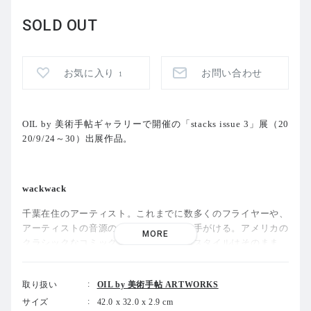
SOLD OUT
お気に入り
お問い合わせ
1
OIL by 美術手帖ギャラリーで開催の「stacks issue 3」展（20
20/9/24～30）出展作品。
wackwack
千葉在住のアーティスト。これまでに数多くのフライヤーや、
アーティストの音源のジャケットなどを手がける。アメリカの
MORE
クラシックなコミックスを彷彿とさせるスタイルはそのまま
に、近年では切り絵で自らのスタイルを表現している。
取り扱い
OIL by 美術手帖 ARTWORKS
サイズ
42.0 x 32.0 x 2.9 cm