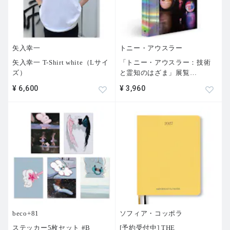
矢入幸一
トニー・アウスラー
矢入幸一 T-Shirt white（Lサイ
「トニー・アウスラー：技術
ズ）
と霊知のはざま」展覧
…
¥ 6,600
¥ 3,960
beco+81
ソフィア・コッポラ
ステッカー5枚セット #B
[予約受付中] THE