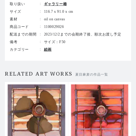
取り扱い
ギャラリー椿
夏目麻麦 個展「
誤差熱
」
サイズ
116.7 x 91.0 x cm
Asagi Natsume solo exhibition
素材
oil on canvas
商品コード
1100029026
同時開催：真条 彩華個展「悠遠の風」
配送までの期間
2023/12/2までの会期終了後、順次お渡し予定
備考
サイズ：F50
2023年10月28日[土] - 11月11日[土]
カテゴリー
絵画
28 October - 11 November 2023
12:00PM - 6:30PM
日・月・祝休廊
Close on Sundays, Mondays and Holidays
RELATED ART WORKS
夏目麻麦の作品一覧
ギャラリー椿
GALLERY TSUBAKI
〒104-0031 東京都中央区京橋3-3-10 第1下村ビル1F
3-3-10,Kyobashi,Chuoh-ku,Tokyo,104-0031
TEL 81-(0)3-3281-7808
E-mail gtsubaki@yb3.so-net.ne.jp