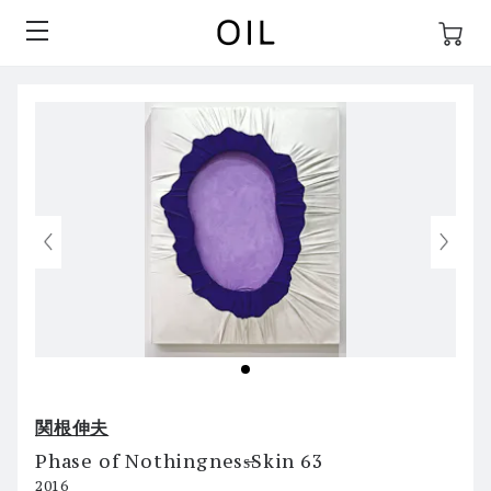
関根伸夫
Phase of Nothingness̶Skin 63
2016