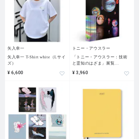
矢入幸一
トニー・アウスラー
矢入幸一 T-Shirt white（Lサイ
「トニー・アウスラー：技術
ズ）
と霊知のはざま」展覧
…
¥ 6,600
¥ 3,960