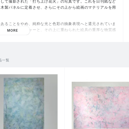
外して撮影された「打ち上げ花火」の写真です。これを日刊紙など
て木製パネルに定着させ、さらにその上から絵画のマテリアルを用
であることをやめ、純粋な光と色彩の抽象表現へと還元されていま
の脆弱なテクスチャーと、その上に重ねられた絵具の重厚な物質感
MORE
ます。
。あらゆる境界を横断しながら構築された本作は、現代における
かける作品です。
品一覧