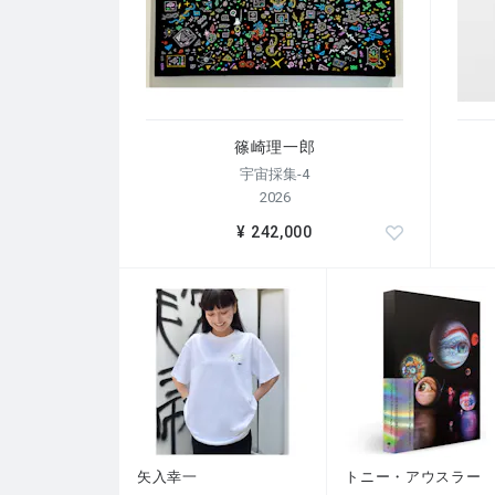
篠崎理一郎
宇宙採集-4
2026
¥ 242,000
矢入幸一
トニー・アウスラー