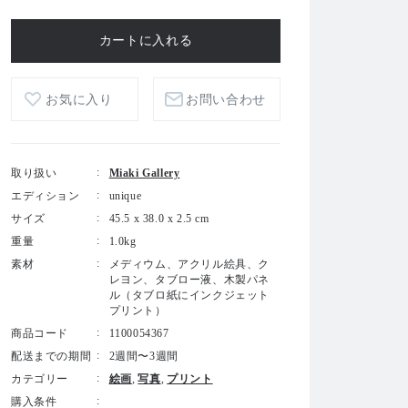
お気に入り
お問い合わせ
取り扱い
Miaki Gallery
エディション
unique
サイズ
45.5 x 38.0 x 2.5 cm
重量
1.0kg
素材
メディウム、アクリル絵具、ク
レヨン、タブロー液、木製パネ
ル（タブロ紙にインクジェット
プリント）
商品コード
1100054367
配送までの期間
2週間〜3週間
カテゴリー
絵画
写真
プリント
購入条件