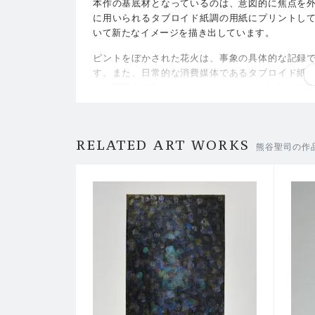
本作の基底材となっているのは、意図的に焦点を
に用いられるタブロイド紙調の用紙にプリントし
いて新たなイメージを描き出しています。
ピントをぼかされた花火は、事象の具体的な記録
す。また、日常的な消費媒体であるタブロイド紙
は、画面上で鮮やかなコントラストを生み出してい
写真と絵画、記録と記憶、そしてイメージと物質
「見る」という行為の多層性を鑑賞者に静かに問い
RELATED ART WORKS
熊谷聖司の作