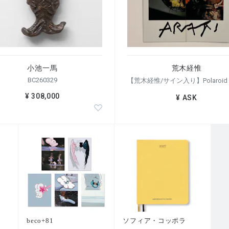
小池一馬
荒木経惟
BC260329
¥ 308,000
¥ ASK
beco+81
ソフィア・コッポラ