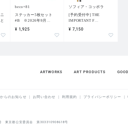
beco+81
ソフィア・コッポラ
トニ
ステッカー5枚セット
[予約受付中] THE
術と
#B ※2026年9月
…
IMPORTANT F
…
¥ 1,925
¥ 7,150
ARTWORKS
ART PRODUCTS
GOO
営からのお知らせ
お問い合わせ
利用規約
プライバシーポリシー
京都公安委員会 第303310908618号