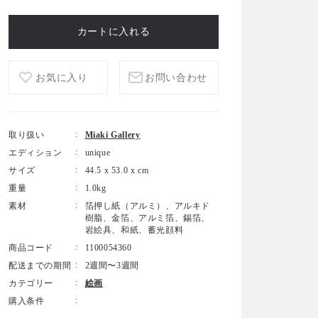
お気に入り
お問い合わせ
取り扱い
Miaki Gallery
エディション
unique
サイズ
44.5 x 53.0 x cm
重量
1.0kg
素材
箔押し紙（アルミ）、アルキド
樹脂、金箔、アルミ箔、錫箔、
岩絵具、和紙、蓄光顔料
商品コード
1100054360
配送までの期間
2週間〜3週間
カテゴリー
絵画
購入条件