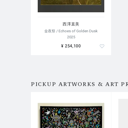
西澤直美
金夜祭 / Echoes of Golden Dusk
2025
¥ 254,100
PICKUP ARTWORKS & ART P