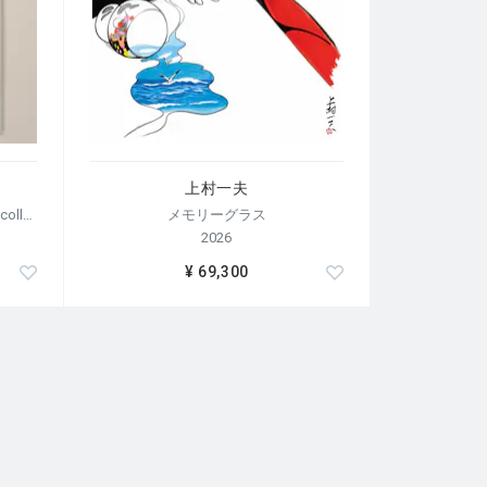
上村一夫
【荒木経惟/サイン入り】Polaroid collage
メモリーグラス
2026
¥ 69,300