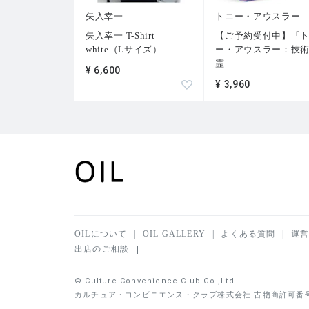
矢入幸一
トニー・アウスラー
矢入幸一 T-Shirt
【ご予約受付中】「
white（Lサイズ）
ー・アウスラー：技
霊
…
¥ 6,600
¥ 3,960
OILについて
OIL GALLERY
よくある質問
運
出店のご相談
© Culture Convenience Club Co.,Ltd.
カルチュア・コンビニエンス・クラブ株式会社 古物商許可番号 東