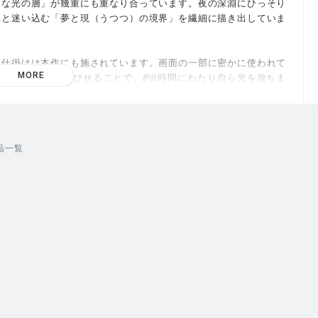
うな光の層」が幾重にも重なり合っています。夜の深淵にひっそり
ふと迷い込む「夢と現（うつつ）の境界」を繊細に描き出していま
る仕掛けは本作にも施されています。画面の一部に密かに使われて
MORE
光を15分ほど浴びせることで、約8時間にわたり自ら光を放ちま
の層が徐々に暗闇に浮かび上がり、夜の深まりとともに凛とした輝
の風景へと静かに溶けていく——。
品一覧
と向き合う書斎などに飾ることで、日常の喧騒から離れた特別な
間と空間の移ろいとともに変化する、息を呑むような静寂の美しさ