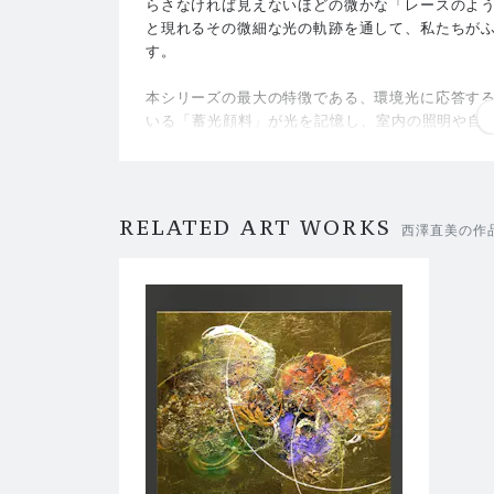
らさなければ見えないほどの微かな「レースのよ
と現れるその微細な光の軌跡を通して、私たちが
す。
本シリーズの最大の特徴である、環境光に応答す
いる「蓄光顔料」が光を記憶し、室内の照明や自然
す。
夕暮れとともに、隠されていたレースのような光
きを見せます。そして朝の訪れとともに、再び現実
RELATED ART WORKS
西澤直美の作
一日を終えて静かに過ごす寝室や、ご自身の内面
「銀色の時間」をもたらしてくれるはずです。時
をお楽しみください。