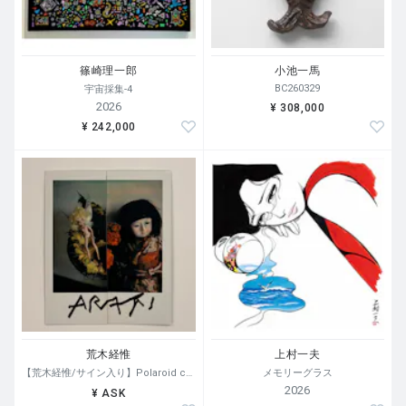
篠崎理一郎
小池一馬
BC260329
宇宙採集-4
2026
¥ 308,000
¥ 242,000
荒木経惟
上村一夫
【荒木経惟/サイン入り】Polaroid collage
メモリーグラス
2026
¥ ASK