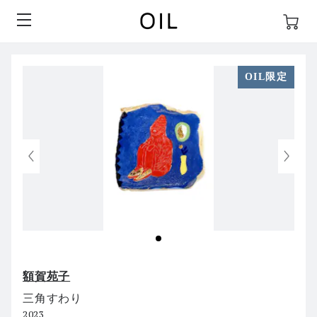
OIL限定
額賀苑子
三角すわり
2023