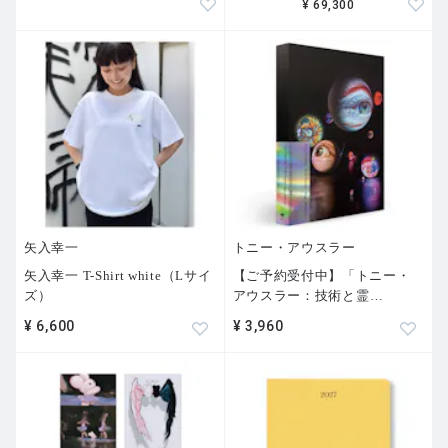
¥ 69,300
矢入幸一
トニー・アウスラー
矢入幸一 T-Shirt white（Lサイ
【ご予約受付中】「トニー・
ズ）
アウスラー：技術と霊
…
¥ 6,600
¥ 3,960