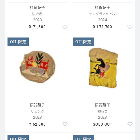
額賀苑子
額賀苑子
脱衣所
サングラスのパン
2023
2024
¥ 71,500
¥ 172,700
OIL限定
OIL限定
額賀苑子
額賀苑子
リビング
抱っこ
2023
2023
¥ 62,000
SOLD OUT
OIL限定
OIL限定