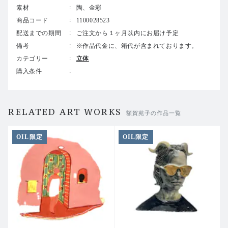
素材
陶、金彩
商品コード
1100028523
配送までの期間
ご注文から１ヶ月以内にお届け予定
備考
※作品代金に、箱代が含まれております。
カテゴリー
立体
購入条件
RELATED ART WORKS
額賀苑子の作品一覧
OIL限定
OIL限定