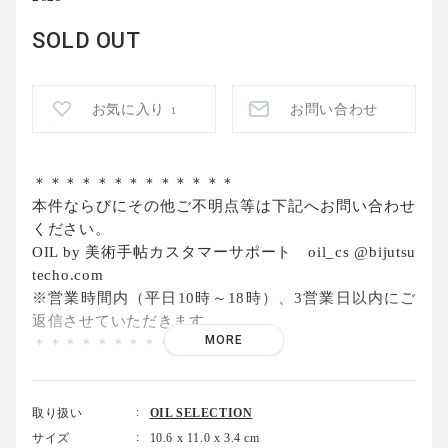
SOLD OUT
お気に入り
お問い合わせ
1
＊＊＊＊＊＊＊＊＊＊＊＊＊
本件ならびにその他ご不明点等は下記へお問い合わせ
ください。
OIL by
美術手帖カスタマーサポート
oil_cs @bijutsu
techo.com
※
営業時間内（平日
10
時～
18
時）、
3
営業日以内にご
返信させていただきます。
MORE
＊＊＊＊＊＊＊＊＊＊＊＊＊
取り扱い
OIL SELECTION
サイズ
10.6 x 11.0 x 3.4 cm