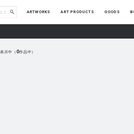
ARTWORKS
ART PRODUCTS
GOODS
B
0
表示中（
作品中）