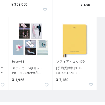
¥ 308,000
¥ ASK
beco+81
ソフィア・コッポラ
トニ
ステッカー5枚セット
[予約受付中] THE
術と
#B ※2026年9月
…
IMPORTANT F
…
¥ 1,925
¥ 7,150