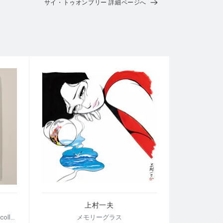
サイ・トゥオンブリー 詳細ページへ
上村一夫
【荒木経惟/サイン入り】Polaroid collage
メモリーグラス