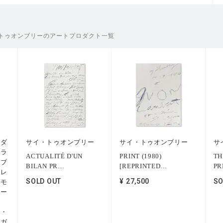
トゥオンブリーのアートプロダクト一覧
ルダ
サイ・トゥオンブリー
サイ・トゥオンブリー
サ
ーラ
ACTUALITÉ D'UN
PRINT (1980)
TH
ンブ
BILAN PR
…
[REPRINTED
…
PR
ュレ
SOLD OUT
¥ 27,500
SO
ハモ
ベー
ロ・
・ガ