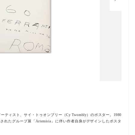
ィスト、サイ・トゥオンブリー（Cy Twombly）のポスター。1980
y」で開催されたグループ展「Artemisia」に伴い作者自身がデザインしたポスタ