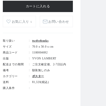
お気に入り
お問い合わせ
5
取り扱い
twelvebooks
サイズ
70.0 x 50.0 x cm
商品コード
1100004692
出版
YVON LAMBERT
配送までの期間
ご注文確定後、2-7日以内
備考
額装無しのみ
カテゴリー
ポスター
送料
¥1,320(税込)
購入条件