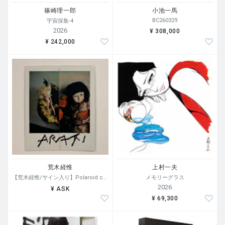
篠崎理一郎
小池一馬
BC260329
宇宙採集-4
2026
¥ 308,000
¥ 242,000
荒木経惟
上村一夫
【荒木経惟/サイン入り】Polaroid collage
メモリーグラス
2026
¥ ASK
¥ 69,300