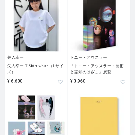
矢入幸一
トニー・アウスラー
矢入幸一 T-Shirt white（Lサイ
「トニー・アウスラー：技術
ズ）
と霊知のはざま」展覧
…
¥ 6,600
¥ 3,960