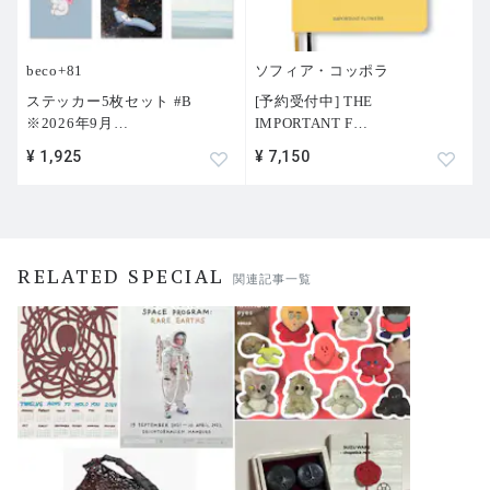
beco+81
ソフィア・コッポラ
ステッカー5枚セット #B
[予約受付中] THE
※2026年9月
…
IMPORTANT F
…
¥ 1,925
¥ 7,150
RELATED SPECIAL
関連記事一覧