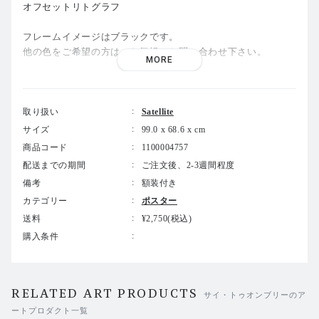
オフセットリトグラフ
フレームイメージはブラックです。
他の色をご希望の方は、お気軽にお問い合わせ下さい。
MORE
尚、表記のサイズはシートサイズとなります。（額装サイズは
異なります）
取り扱い
Satellite
サイズ
99.0 x 68.6 x cm
商品コード
1100004757
配送までの期間
ご注文後、2-3週間程度
備考
額装付き
カテゴリー
ポスター
送料
¥2,750(税込)
購入条件
RELATED ART PRODUCTS
サイ・トゥオンブリーのア
ートプロダクト一覧