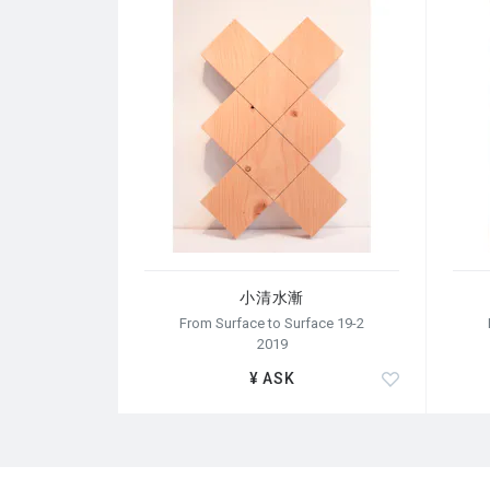
小清水漸
From Surface to Surface 19-2
2019
¥ ASK