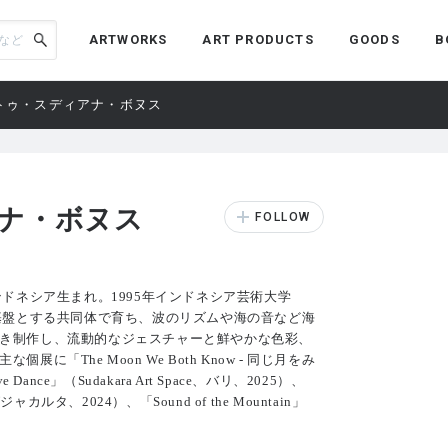
ARTWORKS
ART PRODUCTS
GOODS
B
トゥ・スディアナ・ボヌス
ナ・ボヌス
ドネシア生まれ。1995年インドネシア芸術大学
を基盤とする共同体で育ち、波のリズムや海の音など海
き制作し、流動的なジェスチャーと鮮やかな色彩、
「The Moon We Both Know - 同じ月をみ
Dance」（Sudakara Art Space、バリ、2025）、
ジョグジャカルタ、2024）、「Sound of the Mountain」