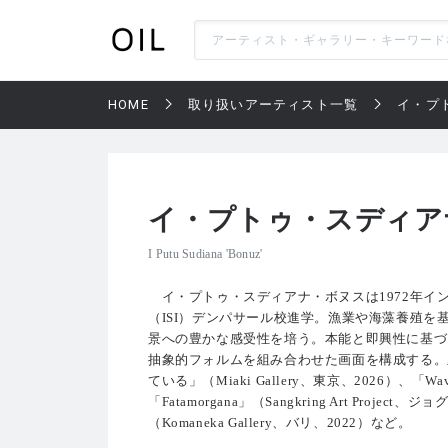
HOME
取り扱いアーティスト一覧
イ・プ
イ・プトゥ・スディア
I Putu Sudiana 'Bonuz'
イ・プトゥ・スディアナ・ボヌスは1972年イン
（ISI）デンパサール校進学。漁業や海藻養殖
景への豊かな感受性を培う。本能と即興性に基づ
抽象的フォルムを組み合わせた画面を構成する。主な個展に
ている」（Miaki Gallery、東京、2026）、「Wave 
「Fatamorgana」（Sangkring Art Project、
（Komaneka Gallery、バリ、2022）など。