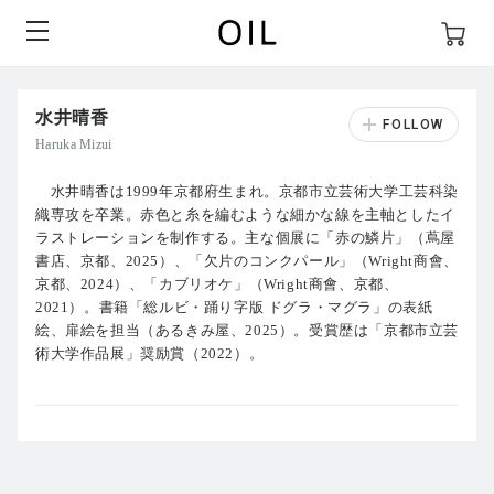
水井晴香
Haruka Mizui
水井晴香は1999年京都府生まれ。京都市立芸術大学工芸科染
織専攻を卒業。赤色と糸を編むような細かな線を主軸としたイ
ラストレーションを制作する。主な個展に「赤の鱗片」（蔦屋
書店、京都、2025）、「欠片のコンクパール」（Wright商會、
京都、2024）、「カブリオケ」（Wright商會、京都、
2021）。書籍「総ルビ・踊り字版 ドグラ・マグラ」の表紙
絵、扉絵を担当（あるきみ屋、2025）。受賞歴は「京都市立芸
術大学作品展」奨励賞（2022）。