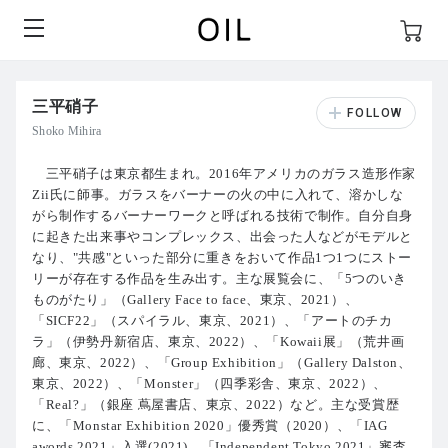
三平硝子
Shoko Mihira
三平硝子は東京都生まれ。2016年アメリカのガラス造形作家
Zii氏に師事。ガラスをバーナーの火の中に入れて、溶かしな
がら制作するバーナーワークと呼ばれる技術で制作。自分自身
に起きた出来事やコンプレックス、出会った人などがモデルと
なり、"共感"といった部分に重きをおいて作品1つ1つにストー
リーが存在する作品を生み出す。主な展覧会に、「5つのいき
ものがたり」（Gallery Face to face、東京、2021）、
「SICF22」（スパイラル、東京、2021）、「アートのチカ
ラ」（伊勢丹新宿店、東京、2022）、「Kowaii展」（荒井画
廊、東京、2022）、「Group Exhibition」（Gallery Dalston、
東京、2022）、「Monster」（四季彩舎、東京、2022）、
「Real?」（銀座 蔦屋書店、東京、2022）など。主な受賞歴
に、「Monstar Exhibition 2020」優秀賞（2020）、「IAG
awords 2021」入選(2021)、「Independent Tokyo 2021」審査