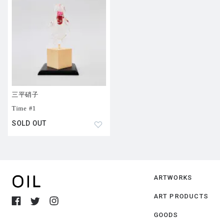
三平硝子
Time #1
SOLD OUT
ARTWORKS
ART PRODUCTS
GOODS