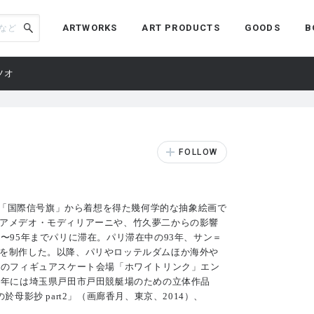
ARTWORKS
ART PRODUCTS
GOODS
B
ツオ
。「国際信号旗」から着想を得た幾何学的な抽象絵画で
アメデオ・モディリアーニや、竹久夢二からの影響
〜95年までパリに滞在。パリ滞在中の93年、サン＝
を制作した。以降、パリやロッテルダムほか海外や
クのフィギュアスケート会場「ホワイトリンク」エン
9年には埼玉県戸田市戸田競艇場のための立体作品
母影抄 part2」（画廊香月、東京、2014）、
。