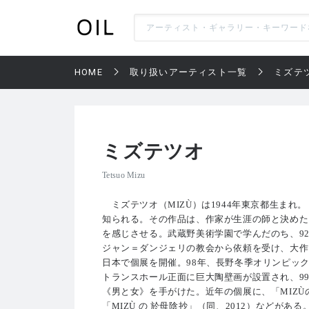
HOME
取り扱いアーティスト一覧
ミズテ
ミズテツオ
Tetsuo Mizu
ミズテツオ（MIZÙ）は1944年東京都生まれ
知られる。その作品は、作家が生涯の師と決めた
を感じさせる。武蔵野美術学園で学んだのち、92
ジャン＝ダンジェリの教会から依頼を受け、大作
日本で個展を開催。98年、長野冬季オリンピッ
トランスホール正面に巨大陶壁画が設置され、9
《男と女》を手がけた。近年の個展に、「MIZÙの於
「MIZÙ の 於母陰抄」（同、2012）などがある