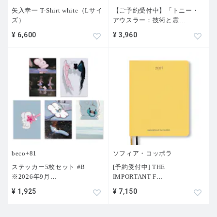
矢入幸一 T-Shirt white（Lサイ
【ご予約受付中】「トニー・
ズ）
アウスラー：技術と霊
…
¥ 6,600
¥ 3,960
beco+81
ソフィア・コッポラ
ステッカー5枚セット #B
[予約受付中] THE
※2026年9月
…
IMPORTANT F
…
¥ 1,925
¥ 7,150