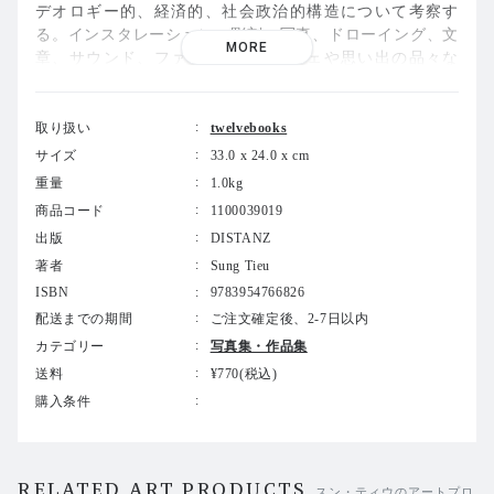
デオロギー的、経済的、社会政治的構造について考察す
る。インスタレーション、彫刻、写真、ドローイング、文
MORE
章、サウンド、ファウンド・オブジェや思い出の品々な
ど、多様な媒体を駆使してミニマルな作品を生み出してい
る。
取り扱い
twelvebooks
作者は、天然ガスや石油の採掘技術として物議を醸してい
サイズ
33.0 x 24.0 x cm
るフラッキング（水圧破砕）をテーマにした実験的なプロ
重量
1.0kg
ジェクトを展開する。データアナリストであるゲイリー・
商品コード
1100039019
アリソン（Gary Allison）と協働し、フラッキング作業を
出版
DISTANZ
記録するアメリカのプラットフォームであるデータベース
「FracFocus」の何百万もの入力を処理、それらがもたら
著者
Sung Tieu
す危険性を視野に入れながら分析した。米国におけるフラ
ISBN
9783954766826
ッキング産業の疑わしき方法とその現場、そしてその不透
配送までの期間
ご注文確定後、2-7日以内
明な広報活動を補完すべく、ドイツの潜在的な現場につい
カテゴリー
写真集・作品集
ても調査を行い、600枚以上の写真をまとめた。本書は、
送料
¥770(税込)
その写真と1,000ページ以上に及ぶデータを組み合わせ、
購入条件
計り知れない生態系と健康への危険を指摘する。
RELATED ART PRODUCTS
スン・ティウのアートプロ