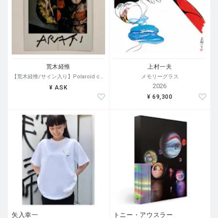
荒木経惟
上村一夫
【荒木経惟/サイン入り】Polaroid collage
メモリーグラス
2026
¥ ASK
¥ 69,300
矢入幸一
トニー・アウスラー