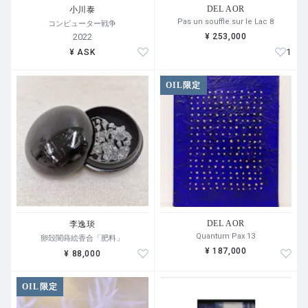
DEL AOR
小川泰
Pas un souffle sur le Lac 8
コンピューター戦争
2022
¥ 253,000
1
¥ ASK
OIL限定
DEL AOR
李逸琰
Quantum Pax 13
卵殻闇蒔絵香合「肥料」
¥ 187,000
¥ 88,000
OIL限定