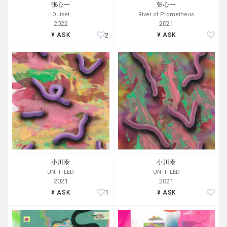
张心一
张心一
Outset
River of Prometheus
2022
2021
2
¥ ASK
¥ ASK
小川泰
小川泰
UNTITLED
UNTITLED
2021
2021
1
¥ ASK
¥ ASK