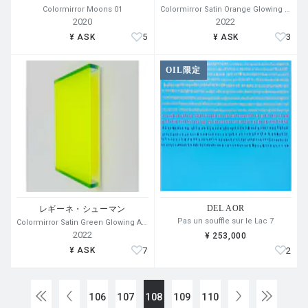
Colormirror Moons 01
Colormirror Satin Orange Glowing After Los Angeles
2020
2022
5
3
¥ ASK
¥ ASK
OIL限定
DEL AOR
レギーネ・シューマン
Pas un souffle sur le Lac 7
Colormirror Satin Green Glowing After Los Angeles
2022
¥ 253,000
7
2
¥ ASK
106
107
108
109
110