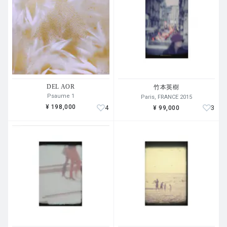
DEL AOR
竹本英樹
Psaume 1
Paris, FRANCE 2015
¥ 198,000
4
3
¥ 99,000