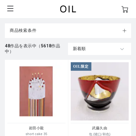
商品検索条件
48
作品を表示中（
5618
作品
中）
OIL限定
岩田小龍
武藤久由
short cake 35
包 (猪口/和色)