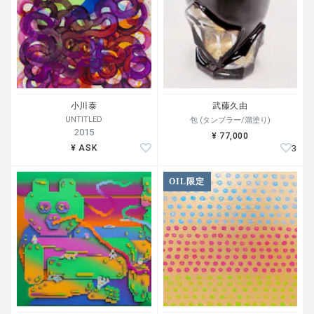
小川泰
武藤久由
UNTITLED
包 (タンブラー/溜塗り)
2015
¥ 77,000
3
¥ ASK
OIL限定