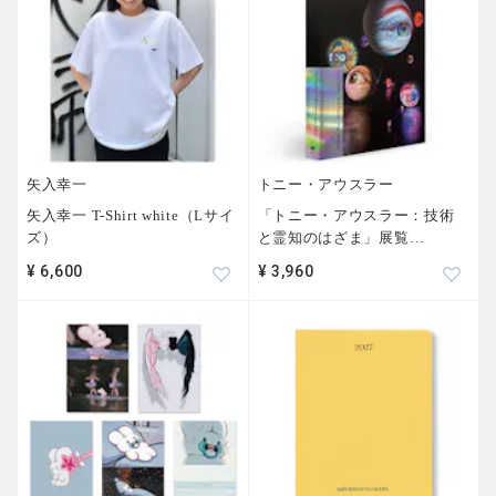
矢入幸一
トニー・アウスラー
矢入幸一 T-Shirt white（Lサイ
「トニー・アウスラー：技術
ズ）
と霊知のはざま」展覧
…
¥ 6,600
¥ 3,960